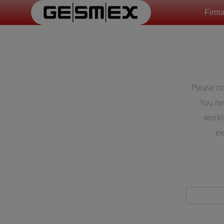
Firm
Please no
You ne
worki
ex