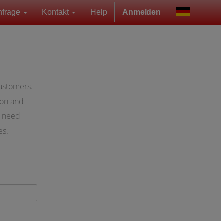
nfrage
Kontakt
Help
Anmelden
customers.
ion and
t need
es.