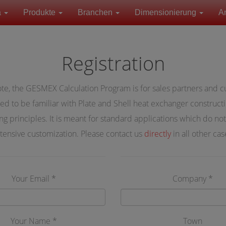
a
Produkte
Branchen
Dimensionierung
A
Registration
te, the GESMEX Calculation Program is for sales partners and 
ed to be familiar with Plate and Shell heat exchanger construct
ng principles. It is meant for standard applications which do no
tensive customization. Please contact us
directly
in all other cas
Your Email *
Company *
Your Name *
Town