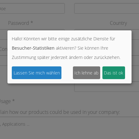
Password *
Country
Hallo! Könnten wir bitte einige zusätzliche Dienste für
Besucher-Statistiken
aktivieren? Sie können Ihre
Confirm Password *
Telephone
Zustimmung später jederzeit ändern oder zurückziehen.
Lassen Sie mich wählen
Ich lehne ab
Das ist ok
Website *
Usage *
lain how our products could be used in your company: