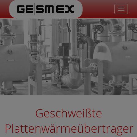
Naviga
umscha
Geschweißte
Plattenwärmeübertrager