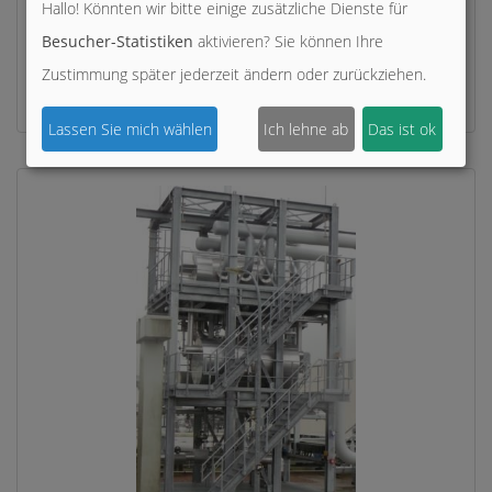
Hallo! Könnten wir bitte einige zusätzliche Dienste für
Besucher-Statistiken
aktivieren? Sie können Ihre
Thermoplate Wärmeübertrager
Zustimmung später jederzeit ändern oder zurückziehen.
punktverschweißte Bleche …
Lassen Sie mich wählen
Ich lehne ab
Das ist ok