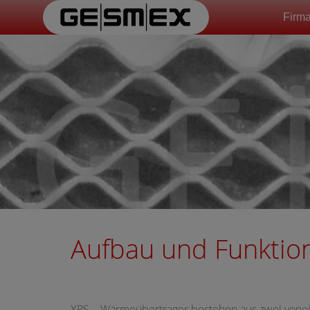
Firm
Aufbau und Funktio
XPS – Wärmeübertrager bestehen aus zwei von