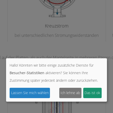
Kreuzstrom
bei unterschiedlichen Strömungswiderständen
uf der Platten- als auch der Mantelseite in mehreren Pässen 
Hallo! Könnten wir bitte einige zusätzliche Dienste für
Besucher-Statistiken
aktivieren? Sie können Ihre
Zustimmung später jederzeit ändern oder zurückziehen.
Lassen Sie mich wählen
Ich lehne ab
Das ist ok