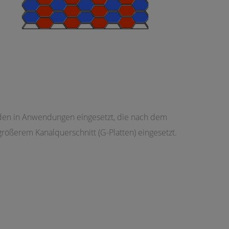
den in Anwendungen eingesetzt, die nach dem
ößerem Kanalquerschnitt (G-Platten) eingesetzt.