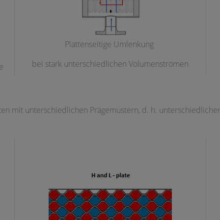
Plattenseitige Umlenkung
bei stark unterschiedlichen Volumenströmen
e
n mit unterschiedlichen Prägemustern, d. h. unterschiedlichen