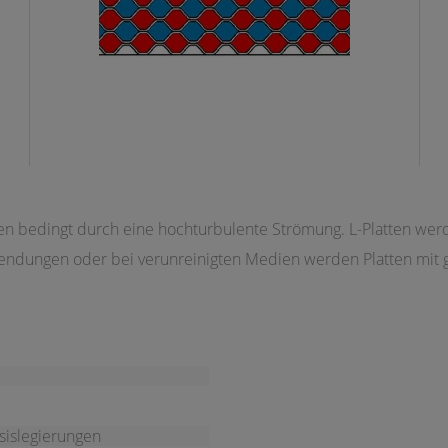
n bedingt durch eine hochturbulente Strömung. L-Platten wer
endungen oder bei verunreinigten Medien werden Platten mit gr
asislegierungen