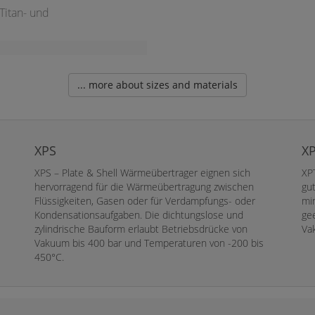
 Titan- und
... more about sizes and materials
XPS
X
XPS – Plate & Shell Wärmeübertrager eignen sich
XP
hervorragend für die Wärmeübertragung zwischen
gu
Flüssigkeiten, Gasen oder für Verdampfungs- oder
mi
Kondensationsaufgaben. Die dichtungslose und
gee
zylindrische Bauform erlaubt Betriebsdrücke von
Va
Vakuum bis 400 bar und Temperaturen von -200 bis
450°C.