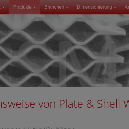
a
Produkte
Branchen
Dimensionierung
A
nsweise von Plate & Shell
einander unabhängigen Druckräumen: