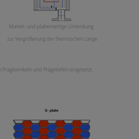
Mantel- und plattenseitige Umlenkung
zur Vergrößerung der thermischen Länge
 Prägewinkeln und Prägetiefen eingesetzt.