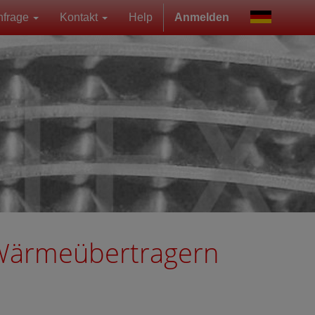
nfrage
Kontakt
Help
Anmelden
 Wärmeübertragern