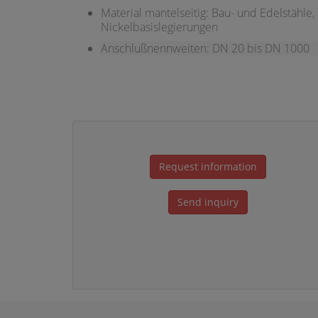
Material mantelseitig: Bau- und Edelstähle,
Nickelbasislegierungen
Anschlußnennweiten: DN 20 bis DN 1000
Request information
Send inquiry