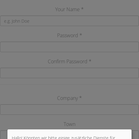
Your Name *
Password *
Confirm Password *
Company *
Town
Hallo! Könnten wir bitte einige zusätzliche Dienste für