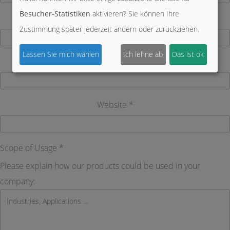
Besucher-Statistiken
aktivieren? Sie können Ihre
Country
Zustimmung später jederzeit ändern oder zurückziehen.
Lassen Sie mich wählen
Ich lehne ab
Das ist ok
Telephone
Website *
Scope of Usage *
Please explain how our products could be used in your
company: